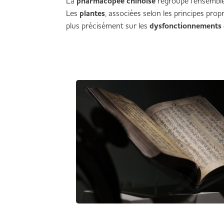
La
pharmacopée
chinoise
regroupe l’ensembl
Les
plantes
, associées selon les principes prop
plus précisément sur les
dysfonctionnements 