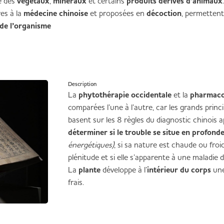
e des
végétaux
,
minéraux
et certains
produits dérivés d’animaux
.
res à la
médecine chinoise
et proposées en
décoction
, permettent
de l’organisme
Description
La
phytothérapie occidentale
et la
pharmaco
comparées l’une à l’autre, car les grands princ
basent sur les 8 règles du diagnostic chinois a
déterminer si le trouble se situe en profond
énergétiques)
, si sa nature est chaude ou froid
plénitude et si elle s’apparente à une maladie 
La
plante
développe à l’
intérieur du corps
un
frais.